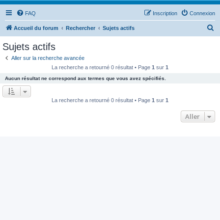
FAQ
Inscription
Connexion
R
Accueil du forum
Rechercher
Sujets actifs
e
Sujets actifs
c
Aller sur la recherche avancée
h
La recherche a retourné 0 résultat • Page
1
sur
1
e
Aucun résultat ne correspond aux termes que vous avez spécifiés.
r
c
La recherche a retourné 0 résultat • Page
1
sur
1
h
Aller
e
r