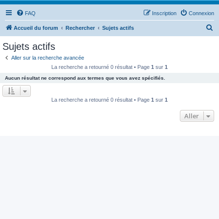
FAQ
Inscription
Connexion
R
Accueil du forum
Rechercher
Sujets actifs
e
Sujets actifs
c
Aller sur la recherche avancée
h
La recherche a retourné 0 résultat • Page
1
sur
1
e
Aucun résultat ne correspond aux termes que vous avez spécifiés.
r
c
La recherche a retourné 0 résultat • Page
1
sur
1
h
Aller
e
r