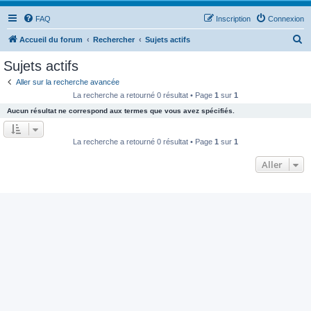
FAQ
Inscription
Connexion
R
Accueil du forum
Rechercher
Sujets actifs
e
Sujets actifs
c
Aller sur la recherche avancée
h
La recherche a retourné 0 résultat • Page
1
sur
1
e
Aucun résultat ne correspond aux termes que vous avez spécifiés.
r
c
La recherche a retourné 0 résultat • Page
1
sur
1
h
Aller
e
r