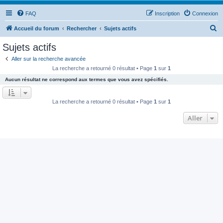
FAQ
Inscription
Connexion
R
Accueil du forum
Rechercher
Sujets actifs
e
Sujets actifs
c
Aller sur la recherche avancée
h
La recherche a retourné 0 résultat • Page
1
sur
1
e
Aucun résultat ne correspond aux termes que vous avez spécifiés.
r
c
La recherche a retourné 0 résultat • Page
1
sur
1
h
Aller
e
r