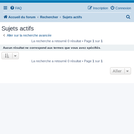
FAQ
Inscription
Connexion
R
Accueil du forum
Rechercher
Sujets actifs
e
Sujets actifs
c
Aller sur la recherche avancée
h
La recherche a retourné 0 résultat • Page
1
sur
1
e
Aucun résultat ne correspond aux termes que vous avez spécifiés.
r
c
La recherche a retourné 0 résultat • Page
1
sur
1
h
Aller
e
r