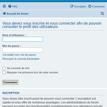
FAQ
Inscription
Connexion
R
Accueil du forum
e
Vous devez vous inscrire et vous connecter afin de pouvoir
c
consulter le profil des utilisateurs.
h
Nom d’utilisateur :
e
r
Mot de passe :
c
h
J’ai oublié mon mot de passe
Renvoyer le courriel d’activation
e
r
Se souvenir de moi
Masquer ma présence lors de cette session
INSCRIPTION
Vous devez être inscrit avant de pouvoir vous connecter. L’inscription est
rapide et vous offre de nombreux avantages. Les administrateurs du forum
peuvent accorder des fonctionnalités supplémentaires aux utilisateurs inscrits.