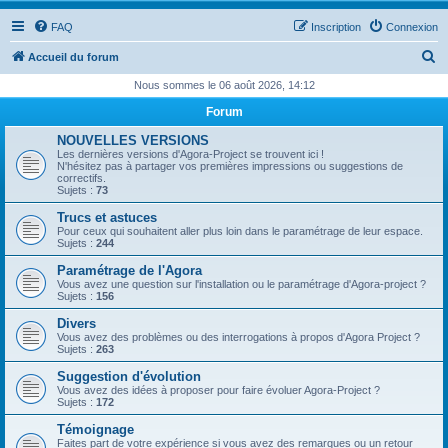
FAQ
Inscription
Connexion
R
Accueil du forum
e
Nous sommes le 06 août 2026, 14:12
c
Forum
h
NOUVELLES VERSIONS
e
Les dernières versions d'Agora-Project se trouvent ici !
N'hésitez pas à partager vos premières impressions ou suggestions de
r
correctifs.
Sujets :
73
c
Trucs et astuces
h
Pour ceux qui souhaitent aller plus loin dans le paramétrage de leur espace.
Sujets :
244
e
Paramétrage de l'Agora
r
Vous avez une question sur l'installation ou le paramétrage d'Agora-project ?
Sujets :
156
Divers
Vous avez des problèmes ou des interrogations à propos d'Agora Project ?
Sujets :
263
Suggestion d'évolution
Vous avez des idées à proposer pour faire évoluer Agora-Project ?
Sujets :
172
Témoignage
Faites part de votre expérience si vous avez des remarques ou un retour