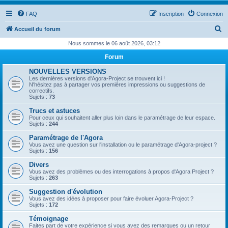
FAQ
Inscription
Connexion
R
Accueil du forum
e
Nous sommes le 06 août 2026, 03:12
c
Forum
h
NOUVELLES VERSIONS
e
Les dernières versions d'Agora-Project se trouvent ici !
N'hésitez pas à partager vos premières impressions ou suggestions de
r
correctifs.
Sujets :
73
c
Trucs et astuces
h
Pour ceux qui souhaitent aller plus loin dans le paramétrage de leur espace.
Sujets :
244
e
Paramétrage de l'Agora
r
Vous avez une question sur l'installation ou le paramétrage d'Agora-project ?
Sujets :
156
Divers
Vous avez des problèmes ou des interrogations à propos d'Agora Project ?
Sujets :
263
Suggestion d'évolution
Vous avez des idées à proposer pour faire évoluer Agora-Project ?
Sujets :
172
Témoignage
Faites part de votre expérience si vous avez des remarques ou un retour