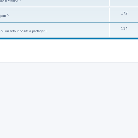
gora Project ?
172
ject ?
114
u un retour positif à partager !