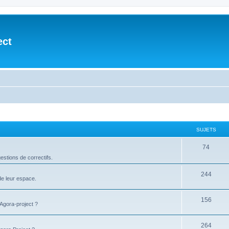
ect
SUJETS
74
stions de correctifs.
244
de leur espace.
156
'Agora-project ?
264