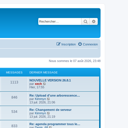
Rechercher
Recherche avancé
Inscription
Connexion
Nous sommes le 07 août 2026, 23:48
MESSAGES
DERNIER MESSAGE
NOUVELLE VERSION 26.8.1
1113
C
par
xech
o
Hier, 17:55
n
s
Re: Upload d'une arborescence…
846
u
C
par
Kimmyn
l
o
13 juil. 2026, 21:06
t
n
e
s
Re: Changement de serveur
r
534
u
C
par
Kimmyn
l
l
o
13 juil. 2026, 21:19
e
t
n
d
e
s
Re: agenda programmer tous le…
e
833
r
u
C
par
Denis_68
r