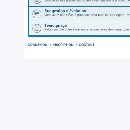
Vous avez des problèmes ou des interrogations à propos d'A
Suggestion d'évolution
Vous avez des idées à proposer pour faire évoluer Agora-Pro
Témoignage
Faites part de votre expérience si vous avez des remarques o
CONNEXION
•
INSCRIPTION
•
CONTACT