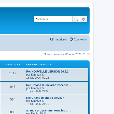
Rechercher
Recherche avancé
Inscription
Connexion
Nous sommes le 06 août 2026, 11:57
MESSAGES
DERNIER MESSAGE
Re: NOUVELLE VERSION 26.6.2
1112
C
par
Kimmyn
o
18 juil. 2026, 00:13
n
s
Re: Upload d'une arborescence…
846
u
C
par
Kimmyn
l
o
13 juil. 2026, 21:06
t
n
e
s
Re: Changement de serveur
r
534
u
C
par
Kimmyn
l
l
o
13 juil. 2026, 21:19
e
t
n
d
e
s
agenda programmer tous les pr…
e
830
r
u
C
par
Denis_68
r