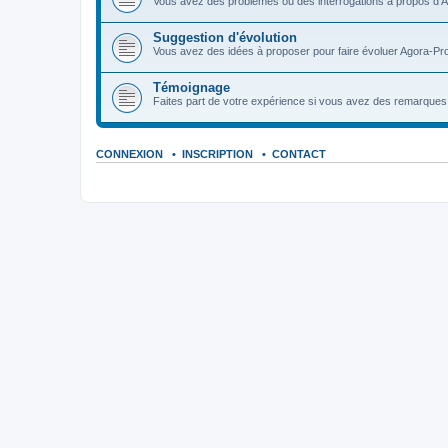
Vous avez des problèmes ou des interrogations à propos d'A
Suggestion d'évolution
Vous avez des idées à proposer pour faire évoluer Agora-Pro
Témoignage
Faites part de votre expérience si vous avez des remarques o
CONNEXION
•
INSCRIPTION
•
CONTACT