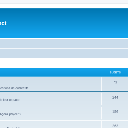
ect
SUJETS
73
stions de correctifs.
244
de leur espace.
156
'Agora-project ?
263