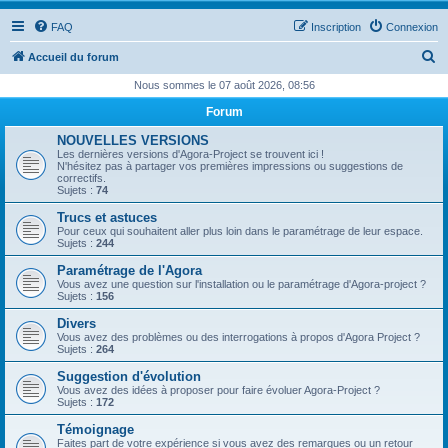
FAQ
Inscription
Connexion
R
Accueil du forum
e
Nous sommes le 07 août 2026, 08:56
c
Forum
h
NOUVELLES VERSIONS
e
Les dernières versions d'Agora-Project se trouvent ici !
N'hésitez pas à partager vos premières impressions ou suggestions de
r
correctifs.
Sujets :
74
c
Trucs et astuces
h
Pour ceux qui souhaitent aller plus loin dans le paramétrage de leur espace.
Sujets :
244
e
Paramétrage de l'Agora
r
Vous avez une question sur l'installation ou le paramétrage d'Agora-project ?
Sujets :
156
Divers
Vous avez des problèmes ou des interrogations à propos d'Agora Project ?
Sujets :
264
Suggestion d'évolution
Vous avez des idées à proposer pour faire évoluer Agora-Project ?
Sujets :
172
Témoignage
Faites part de votre expérience si vous avez des remarques ou un retour