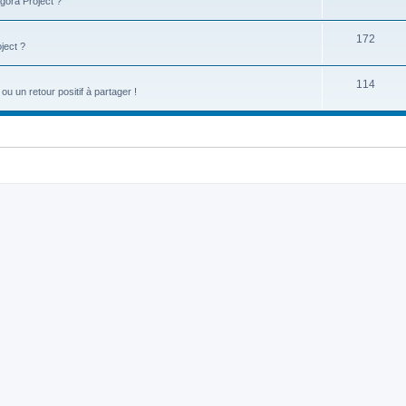
gora Project ?
172
ject ?
114
u un retour positif à partager !