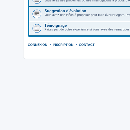
Vous avez des problèmes ou des interrogations à propos d'A
Suggestion d'évolution
Vous avez des idées à proposer pour faire évoluer Agora-Pro
Témoignage
Faites part de votre expérience si vous avez des remarques o
CONNEXION
•
INSCRIPTION
•
CONTACT