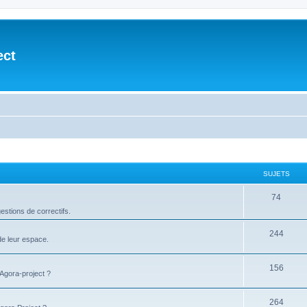
ect
SUJETS
74
stions de correctifs.
244
de leur espace.
156
'Agora-project ?
264