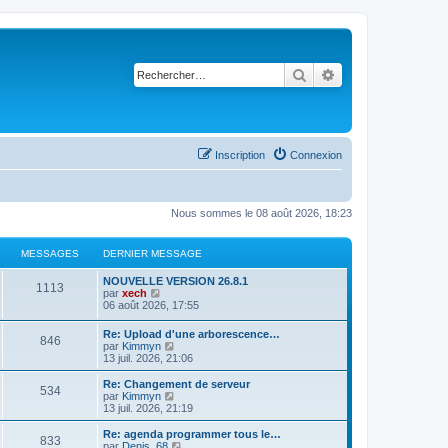
Rechercher
Recherche avancé
Inscription
Connexion
Nous sommes le 08 août 2026, 18:23
MESSAGES
DERNIER MESSAGE
NOUVELLE VERSION 26.8.1
1113
C
par
xech
o
06 août 2026, 17:55
n
s
Re: Upload d'une arborescence…
846
u
C
par
Kimmyn
l
o
13 juil. 2026, 21:06
t
n
e
s
Re: Changement de serveur
r
534
u
C
par
Kimmyn
l
l
o
13 juil. 2026, 21:19
e
t
n
d
e
s
Re: agenda programmer tous le…
e
833
r
u
C
par
Denis_68
r