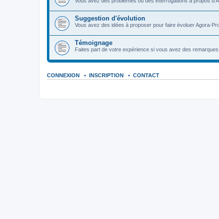
Vous avez des problèmes ou des interrogations à propos d'A
Suggestion d'évolution
Vous avez des idées à proposer pour faire évoluer Agora-Pro
Témoignage
Faites part de votre expérience si vous avez des remarques o
CONNEXION
•
INSCRIPTION
•
CONTACT