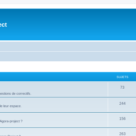
ect
SUJETS
73
stions de correctifs.
244
de leur espace.
156
'Agora-project ?
263