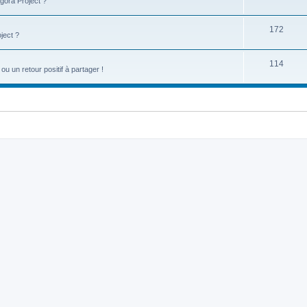
gora Project ?
172
ject ?
114
u un retour positif à partager !