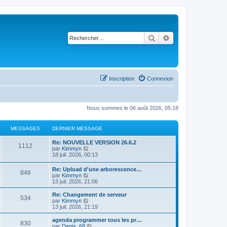
Rechercher
Recherche avancé
Inscription
Connexion
Nous sommes le 06 août 2026, 05:18
MESSAGES
DERNIER MESSAGE
Re: NOUVELLE VERSION 26.6.2
1112
C
par
Kimmyn
o
18 juil. 2026, 00:13
n
s
Re: Upload d'une arborescence…
846
u
C
par
Kimmyn
l
o
13 juil. 2026, 21:06
t
n
e
s
Re: Changement de serveur
r
534
u
C
par
Kimmyn
l
l
o
13 juil. 2026, 21:19
e
t
n
d
e
s
agenda programmer tous les pr…
e
830
r
u
C
par
Denis_68
r