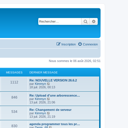
Rechercher
Recherche avancé
Inscription
Connexion
Nous sommes le 06 août 2026, 02:51
MESSAGES
DERNIER MESSAGE
Re: NOUVELLE VERSION 26.6.2
1112
C
par
Kimmyn
o
18 juil. 2026, 00:13
n
s
Re: Upload d'une arborescence…
846
u
C
par
Kimmyn
l
o
13 juil. 2026, 21:06
t
n
e
s
Re: Changement de serveur
r
534
u
C
par
Kimmyn
l
l
o
13 juil. 2026, 21:19
e
t
n
d
e
s
agenda programmer tous les pr…
e
830
r
u
C
par
Denis_68
r