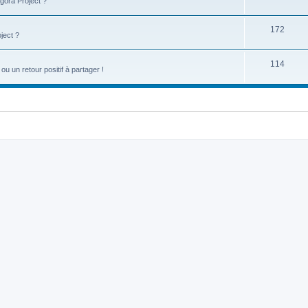
gora Project ?
172
ject ?
114
u un retour positif à partager !