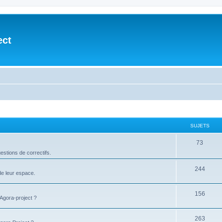
ect
SUJETS
73
stions de correctifs.
244
de leur espace.
156
'Agora-project ?
263