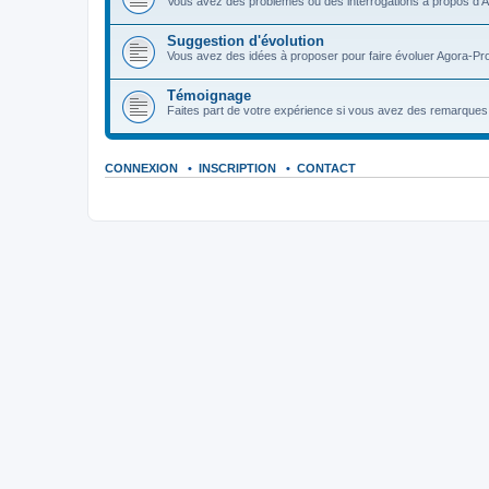
Vous avez des problèmes ou des interrogations à propos d'A
Suggestion d'évolution
Vous avez des idées à proposer pour faire évoluer Agora-Pro
Témoignage
Faites part de votre expérience si vous avez des remarques o
CONNEXION
•
INSCRIPTION
•
CONTACT