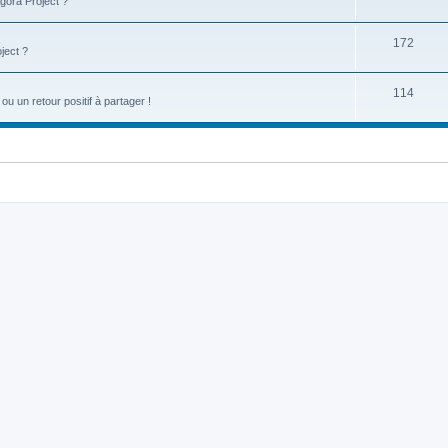
gora Project ?
172
ject ?
114
u un retour positif à partager !