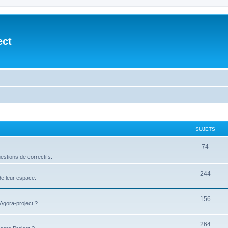
ect
SUJETS
74
stions de correctifs.
244
de leur espace.
156
'Agora-project ?
264