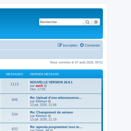
Rechercher
Recherche avancé
Inscription
Connexion
Nous sommes le 07 août 2026, 09:51
MESSAGES
DERNIER MESSAGE
NOUVELLE VERSION 26.8.1
1113
C
par
xech
o
Hier, 17:55
n
s
Re: Upload d'une arborescence…
846
u
C
par
Kimmyn
l
o
13 juil. 2026, 21:06
t
n
e
s
Re: Changement de serveur
r
534
u
C
par
Kimmyn
l
l
o
13 juil. 2026, 21:19
e
t
n
d
e
s
Re: agenda programmer tous le…
e
833
r
u
C
par
Denis_68
r