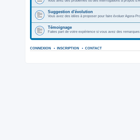
Vous avez des problèmes ou des interrogations à propos d'A
Suggestion d'évolution
Vous avez des idées à proposer pour faire évoluer Agora-Pro
Témoignage
Faites part de votre expérience si vous avez des remarques o
CONNEXION
•
INSCRIPTION
•
CONTACT