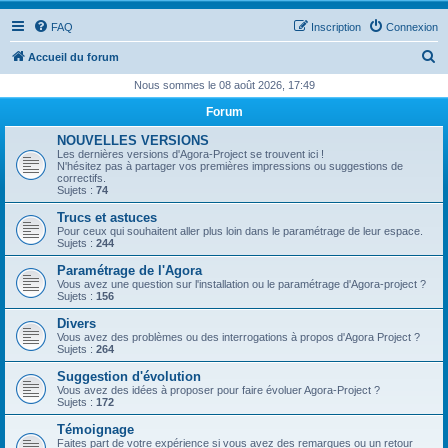
FAQ
Inscription
Connexion
R
Accueil du forum
e
Nous sommes le 08 août 2026, 17:49
c
Forum
h
NOUVELLES VERSIONS
e
Les dernières versions d'Agora-Project se trouvent ici !
N'hésitez pas à partager vos premières impressions ou suggestions de
r
correctifs.
Sujets :
74
c
Trucs et astuces
h
Pour ceux qui souhaitent aller plus loin dans le paramétrage de leur espace.
Sujets :
244
e
Paramétrage de l'Agora
r
Vous avez une question sur l'installation ou le paramétrage d'Agora-project ?
Sujets :
156
Divers
Vous avez des problèmes ou des interrogations à propos d'Agora Project ?
Sujets :
264
Suggestion d'évolution
Vous avez des idées à proposer pour faire évoluer Agora-Project ?
Sujets :
172
Témoignage
Faites part de votre expérience si vous avez des remarques ou un retour