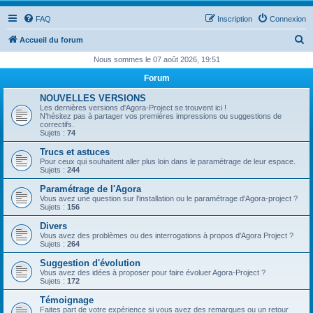
FAQ
Inscription
Connexion
R
Accueil du forum
e
Nous sommes le 07 août 2026, 19:51
c
Forum
h
NOUVELLES VERSIONS
e
Les dernières versions d'Agora-Project se trouvent ici !
N'hésitez pas à partager vos premières impressions ou suggestions de
r
correctifs.
Sujets :
74
c
Trucs et astuces
h
Pour ceux qui souhaitent aller plus loin dans le paramétrage de leur espace.
Sujets :
244
e
Paramétrage de l'Agora
r
Vous avez une question sur l'installation ou le paramétrage d'Agora-project ?
Sujets :
156
Divers
Vous avez des problèmes ou des interrogations à propos d'Agora Project ?
Sujets :
264
Suggestion d'évolution
Vous avez des idées à proposer pour faire évoluer Agora-Project ?
Sujets :
172
Témoignage
Faites part de votre expérience si vous avez des remarques ou un retour