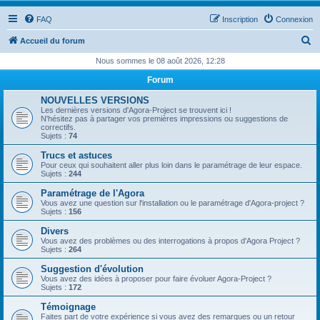
FAQ
Inscription
Connexion
R
Accueil du forum
e
Nous sommes le 08 août 2026, 12:28
c
Forum
h
NOUVELLES VERSIONS
e
Les dernières versions d'Agora-Project se trouvent ici !
N'hésitez pas à partager vos premières impressions ou suggestions de
r
correctifs.
Sujets :
74
c
Trucs et astuces
h
Pour ceux qui souhaitent aller plus loin dans le paramétrage de leur espace.
Sujets :
244
e
Paramétrage de l'Agora
r
Vous avez une question sur l'installation ou le paramétrage d'Agora-project ?
Sujets :
156
Divers
Vous avez des problèmes ou des interrogations à propos d'Agora Project ?
Sujets :
264
Suggestion d'évolution
Vous avez des idées à proposer pour faire évoluer Agora-Project ?
Sujets :
172
Témoignage
Faites part de votre expérience si vous avez des remarques ou un retour