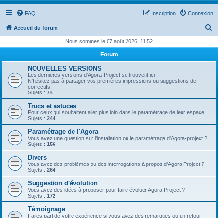
FAQ
Inscription
Connexion
R
Accueil du forum
e
Nous sommes le 07 août 2026, 11:52
c
Forum
h
NOUVELLES VERSIONS
e
Les dernières versions d'Agora-Project se trouvent ici !
N'hésitez pas à partager vos premières impressions ou suggestions de
r
correctifs.
Sujets :
74
c
Trucs et astuces
h
Pour ceux qui souhaitent aller plus loin dans le paramétrage de leur espace.
Sujets :
244
e
Paramétrage de l'Agora
r
Vous avez une question sur l'installation ou le paramétrage d'Agora-project ?
Sujets :
156
Divers
Vous avez des problèmes ou des interrogations à propos d'Agora Project ?
Sujets :
264
Suggestion d'évolution
Vous avez des idées à proposer pour faire évoluer Agora-Project ?
Sujets :
172
Témoignage
Faites part de votre expérience si vous avez des remarques ou un retour