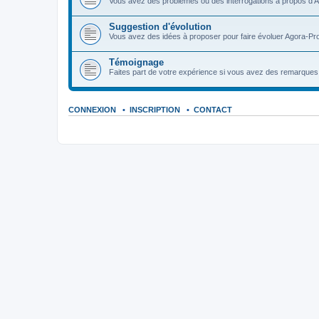
Vous avez des problèmes ou des interrogations à propos d'A
Suggestion d'évolution
Vous avez des idées à proposer pour faire évoluer Agora-Pro
Témoignage
Faites part de votre expérience si vous avez des remarques o
CONNEXION
•
INSCRIPTION
•
CONTACT