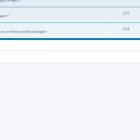
gora Project ?
172
ject ?
114
u un retour positif à partager !