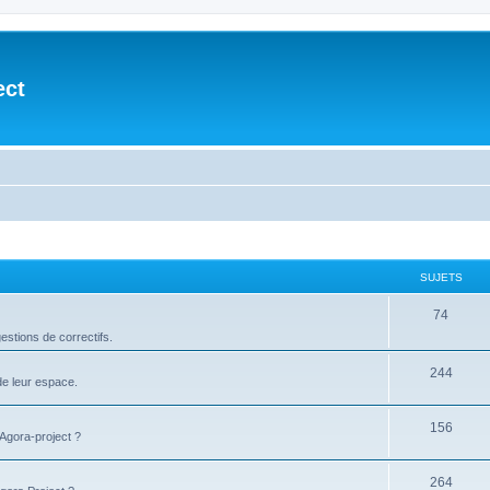
ect
SUJETS
74
stions de correctifs.
244
de leur espace.
156
'Agora-project ?
264