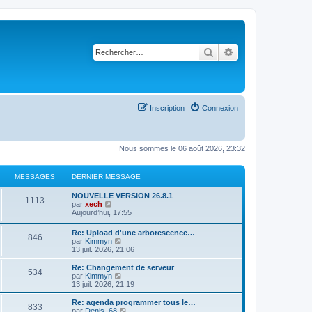
Rechercher
Recherche avancé
Inscription
Connexion
Nous sommes le 06 août 2026, 23:32
MESSAGES
DERNIER MESSAGE
NOUVELLE VERSION 26.8.1
1113
C
par
xech
o
Aujourd’hui, 17:55
n
s
Re: Upload d'une arborescence…
846
u
C
par
Kimmyn
l
o
13 juil. 2026, 21:06
t
n
e
s
Re: Changement de serveur
r
534
u
C
par
Kimmyn
l
l
o
13 juil. 2026, 21:19
e
t
n
d
e
s
Re: agenda programmer tous le…
e
833
r
u
C
par
Denis_68
r