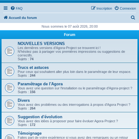
FAQ
Inscription
Connexion
R
Accueil du forum
e
Nous sommes le 07 août 2026, 20:00
c
Forum
h
NOUVELLES VERSIONS
e
Les dernières versions d'Agora-Project se trouvent ici !
N'hésitez pas à partager vos premières impressions ou suggestions de
r
correctifs.
Sujets :
74
c
Trucs et astuces
h
Pour ceux qui souhaitent aller plus loin dans le paramétrage de leur espace.
Sujets :
244
e
Paramétrage de l'Agora
r
Vous avez une question sur l'installation ou le paramétrage d'Agora-project ?
Sujets :
156
Divers
Vous avez des problèmes ou des interrogations à propos d'Agora Project ?
Sujets :
264
Suggestion d'évolution
Vous avez des idées à proposer pour faire évoluer Agora-Project ?
Sujets :
172
Témoignage
Faites part de votre expérience si vous avez des remarques ou un retour