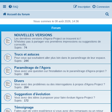
FAQ
Inscription
Connexion
R
Accueil du forum
e
Nous sommes le 08 août 2026, 14:36
c
Forum
h
NOUVELLES VERSIONS
e
Les dernières versions d'Agora-Project se trouvent ici !
N'hésitez pas à partager vos premières impressions ou suggestions de
r
correctifs.
Sujets :
74
c
Trucs et astuces
h
Pour ceux qui souhaitent aller plus loin dans le paramétrage de leur espace.
Sujets :
244
e
Paramétrage de l'Agora
r
Vous avez une question sur l'installation ou le paramétrage d'Agora-project ?
Sujets :
156
Divers
Vous avez des problèmes ou des interrogations à propos d'Agora Project ?
Sujets :
264
Suggestion d'évolution
Vous avez des idées à proposer pour faire évoluer Agora-Project ?
Sujets :
172
Témoignage
Faites part de votre expérience si vous avez des remarques ou un retour