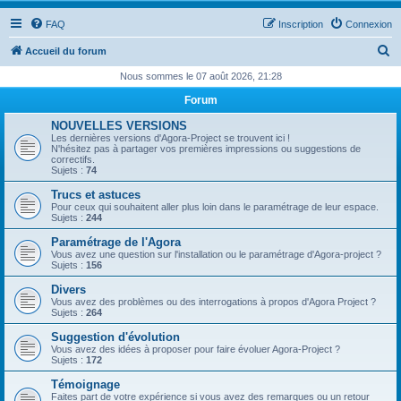
FAQ
Inscription
Connexion
R
Accueil du forum
e
Nous sommes le 07 août 2026, 21:28
c
Forum
h
NOUVELLES VERSIONS
e
Les dernières versions d'Agora-Project se trouvent ici !
N'hésitez pas à partager vos premières impressions ou suggestions de
r
correctifs.
Sujets :
74
c
Trucs et astuces
h
Pour ceux qui souhaitent aller plus loin dans le paramétrage de leur espace.
Sujets :
244
e
Paramétrage de l'Agora
r
Vous avez une question sur l'installation ou le paramétrage d'Agora-project ?
Sujets :
156
Divers
Vous avez des problèmes ou des interrogations à propos d'Agora Project ?
Sujets :
264
Suggestion d'évolution
Vous avez des idées à proposer pour faire évoluer Agora-Project ?
Sujets :
172
Témoignage
Faites part de votre expérience si vous avez des remarques ou un retour