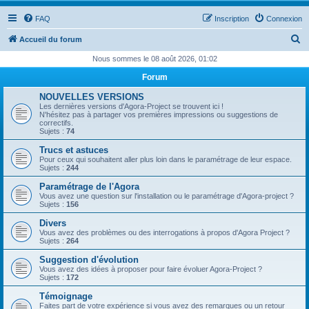
FAQ
Inscription
Connexion
R
Accueil du forum
e
Nous sommes le 08 août 2026, 01:02
c
Forum
h
NOUVELLES VERSIONS
e
Les dernières versions d'Agora-Project se trouvent ici !
N'hésitez pas à partager vos premières impressions ou suggestions de
r
correctifs.
Sujets :
74
c
Trucs et astuces
h
Pour ceux qui souhaitent aller plus loin dans le paramétrage de leur espace.
Sujets :
244
e
Paramétrage de l'Agora
r
Vous avez une question sur l'installation ou le paramétrage d'Agora-project ?
Sujets :
156
Divers
Vous avez des problèmes ou des interrogations à propos d'Agora Project ?
Sujets :
264
Suggestion d'évolution
Vous avez des idées à proposer pour faire évoluer Agora-Project ?
Sujets :
172
Témoignage
Faites part de votre expérience si vous avez des remarques ou un retour