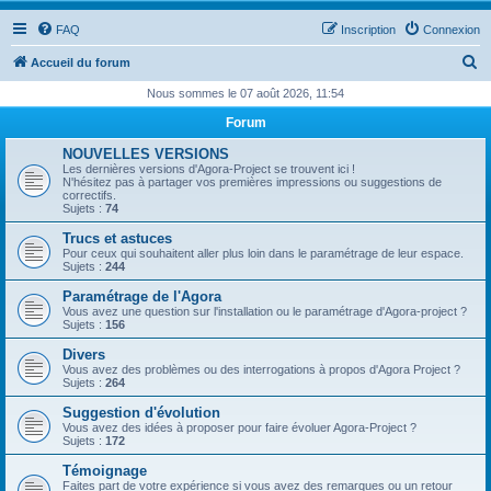
FAQ
Inscription
Connexion
R
Accueil du forum
e
Nous sommes le 07 août 2026, 11:54
c
Forum
h
NOUVELLES VERSIONS
e
Les dernières versions d'Agora-Project se trouvent ici !
N'hésitez pas à partager vos premières impressions ou suggestions de
r
correctifs.
Sujets :
74
c
Trucs et astuces
h
Pour ceux qui souhaitent aller plus loin dans le paramétrage de leur espace.
Sujets :
244
e
Paramétrage de l'Agora
r
Vous avez une question sur l'installation ou le paramétrage d'Agora-project ?
Sujets :
156
Divers
Vous avez des problèmes ou des interrogations à propos d'Agora Project ?
Sujets :
264
Suggestion d'évolution
Vous avez des idées à proposer pour faire évoluer Agora-Project ?
Sujets :
172
Témoignage
Faites part de votre expérience si vous avez des remarques ou un retour