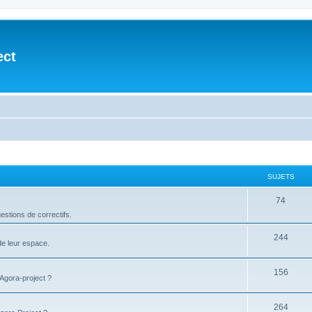
ect
SUJETS
74
stions de correctifs.
244
de leur espace.
156
'Agora-project ?
264