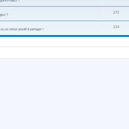
gora Project ?
172
ject ?
114
u un retour positif à partager !