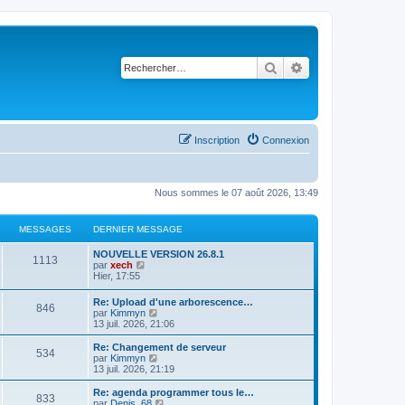
Rechercher
Recherche avancé
Inscription
Connexion
Nous sommes le 07 août 2026, 13:49
MESSAGES
DERNIER MESSAGE
NOUVELLE VERSION 26.8.1
1113
C
par
xech
o
Hier, 17:55
n
s
Re: Upload d'une arborescence…
846
u
C
par
Kimmyn
l
o
13 juil. 2026, 21:06
t
n
e
s
Re: Changement de serveur
r
534
u
C
par
Kimmyn
l
l
o
13 juil. 2026, 21:19
e
t
n
d
e
s
Re: agenda programmer tous le…
e
833
r
u
C
par
Denis_68
r