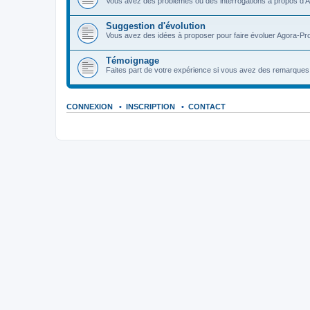
Vous avez des problèmes ou des interrogations à propos d'A
Suggestion d'évolution
Vous avez des idées à proposer pour faire évoluer Agora-Pro
Témoignage
Faites part de votre expérience si vous avez des remarques o
CONNEXION
•
INSCRIPTION
•
CONTACT