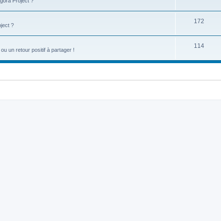
gora Project ?
172
ject ?
114
u un retour positif à partager !