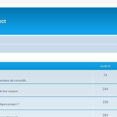
ect
SUJETS
74
stions de correctifs.
244
de leur espace.
156
'Agora-project ?
264