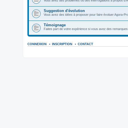
Vous avez des problèmes ou des interrogations à propos d'A
Suggestion d'évolution
Vous avez des idées à proposer pour faire évoluer Agora-Pro
Témoignage
Faites part de votre expérience si vous avez des remarques o
CONNEXION
•
INSCRIPTION
•
CONTACT