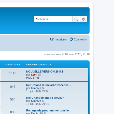
Rechercher
Recherche avancé
Inscription
Connexion
Nous sommes le 07 août 2026, 21:16
MESSAGES
DERNIER MESSAGE
NOUVELLE VERSION 26.8.1
1113
C
par
xech
o
Hier, 17:55
n
s
Re: Upload d'une arborescence…
846
u
C
par
Kimmyn
l
o
13 juil. 2026, 21:06
t
n
e
s
Re: Changement de serveur
r
534
u
C
par
Kimmyn
l
l
o
13 juil. 2026, 21:19
e
t
n
d
e
s
Re: agenda programmer tous le…
e
833
r
u
C
par
Denis_68
r