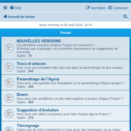
FAQ
Inscription
Connexion
R
Accueil du forum
e
Nous sommes le 09 août 2026, 10:42
c
Forum
h
NOUVELLES VERSIONS
e
Les dernières versions d'Agora-Project se trouvent ici !
N'hésitez pas à partager vos premières impressions ou suggestions de
r
correctifs.
Sujets :
74
c
Trucs et astuces
h
Pour ceux qui souhaitent aller plus loin dans le paramétrage de leur espace.
Sujets :
244
e
Paramétrage de l'Agora
r
Vous avez une question sur l'installation ou le paramétrage d'Agora-project ?
Sujets :
156
Divers
Vous avez des problèmes ou des interrogations à propos d'Agora Project ?
Sujets :
264
Suggestion d'évolution
Vous avez des idées à proposer pour faire évoluer Agora-Project ?
Sujets :
172
Témoignage
Faites part de votre expérience si vous avez des remarques ou un retour