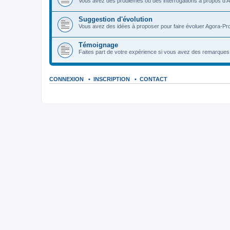
Vous avez des problèmes ou des interrogations à propos d'A
Suggestion d'évolution
Vous avez des idées à proposer pour faire évoluer Agora-Pro
Témoignage
Faites part de votre expérience si vous avez des remarques o
CONNEXION
•
INSCRIPTION
•
CONTACT