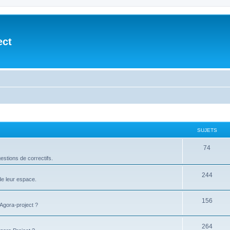
ect
SUJETS
74
stions de correctifs.
244
de leur espace.
156
'Agora-project ?
264