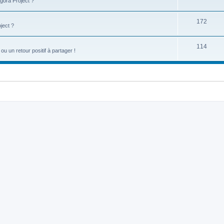
gora Project ?
172
ject ?
114
u un retour positif à partager !