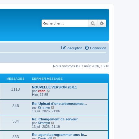
Rechercher
Recherche avancé
Inscription
Connexion
Nous sommes le 07 août 2026, 16:18
MESSAGES
DERNIER MESSAGE
NOUVELLE VERSION 26.8.1
1113
C
par
xech
o
Hier, 17:55
n
s
Re: Upload d'une arborescence…
846
u
C
par
Kimmyn
l
o
13 juil. 2026, 21:06
t
n
e
s
Re: Changement de serveur
r
534
u
C
par
Kimmyn
l
l
o
13 juil. 2026, 21:19
e
t
n
d
e
s
Re: agenda programmer tous le…
e
833
r
u
C
par
Denis_68
r