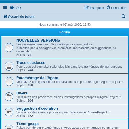
FAQ
Inscription
Connexion
R
Accueil du forum
e
Nous sommes le 07 août 2026, 17:53
c
Forum
h
NOUVELLES VERSIONS
e
Les dernières versions d'Agora-Project se trouvent ici !
N'hésitez pas à partager vos premières impressions ou suggestions de
r
correctifs.
Sujets :
74
c
Trucs et astuces
h
Pour ceux qui souhaitent aller plus loin dans le paramétrage de leur espace.
Sujets :
244
e
Paramétrage de l'Agora
r
Vous avez une question sur l'installation ou le paramétrage d'Agora-project ?
Sujets :
156
Divers
Vous avez des problèmes ou des interrogations à propos d'Agora Project ?
Sujets :
264
Suggestion d'évolution
Vous avez des idées à proposer pour faire évoluer Agora-Project ?
Sujets :
172
Témoignage
Faites part de votre expérience si vous avez des remarques ou un retour