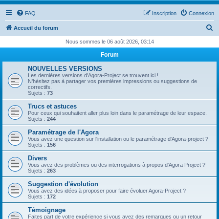
FAQ
Inscription
Connexion
R
Accueil du forum
e
Nous sommes le 06 août 2026, 03:14
c
Forum
h
NOUVELLES VERSIONS
e
Les dernières versions d'Agora-Project se trouvent ici !
N'hésitez pas à partager vos premières impressions ou suggestions de
r
correctifs.
Sujets :
73
c
Trucs et astuces
h
Pour ceux qui souhaitent aller plus loin dans le paramétrage de leur espace.
Sujets :
244
e
Paramétrage de l'Agora
r
Vous avez une question sur l'installation ou le paramétrage d'Agora-project ?
Sujets :
156
Divers
Vous avez des problèmes ou des interrogations à propos d'Agora Project ?
Sujets :
263
Suggestion d'évolution
Vous avez des idées à proposer pour faire évoluer Agora-Project ?
Sujets :
172
Témoignage
Faites part de votre expérience si vous avez des remarques ou un retour