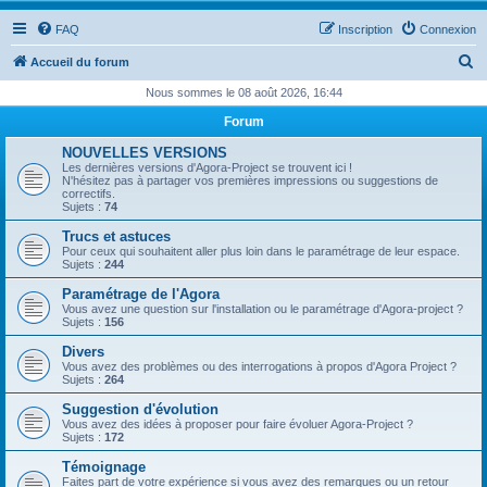
FAQ
Inscription
Connexion
R
Accueil du forum
e
Nous sommes le 08 août 2026, 16:44
c
Forum
h
NOUVELLES VERSIONS
e
Les dernières versions d'Agora-Project se trouvent ici !
N'hésitez pas à partager vos premières impressions ou suggestions de
r
correctifs.
Sujets :
74
c
Trucs et astuces
h
Pour ceux qui souhaitent aller plus loin dans le paramétrage de leur espace.
Sujets :
244
e
Paramétrage de l'Agora
r
Vous avez une question sur l'installation ou le paramétrage d'Agora-project ?
Sujets :
156
Divers
Vous avez des problèmes ou des interrogations à propos d'Agora Project ?
Sujets :
264
Suggestion d'évolution
Vous avez des idées à proposer pour faire évoluer Agora-Project ?
Sujets :
172
Témoignage
Faites part de votre expérience si vous avez des remarques ou un retour