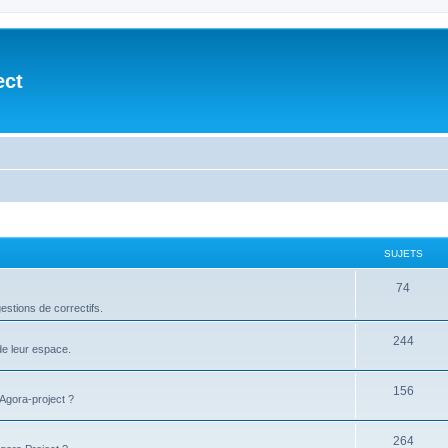
ect
SUJETS
74
stions de correctifs.
244
de leur espace.
156
'Agora-project ?
264