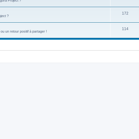
gora Project ?
172
ject ?
114
u un retour positif à partager !