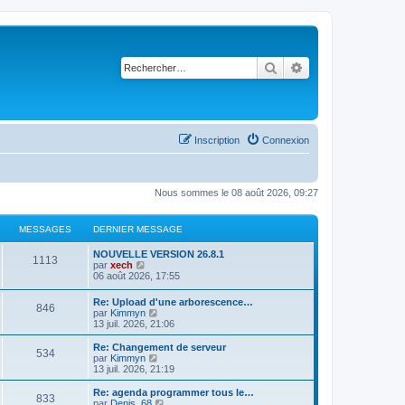
Rechercher
Recherche avancé
Inscription
Connexion
Nous sommes le 08 août 2026, 09:27
MESSAGES
DERNIER MESSAGE
NOUVELLE VERSION 26.8.1
1113
C
par
xech
o
06 août 2026, 17:55
n
s
Re: Upload d'une arborescence…
846
u
C
par
Kimmyn
l
o
13 juil. 2026, 21:06
t
n
e
s
Re: Changement de serveur
r
534
u
C
par
Kimmyn
l
l
o
13 juil. 2026, 21:19
e
t
n
d
e
s
Re: agenda programmer tous le…
e
833
r
u
C
par
Denis_68
r