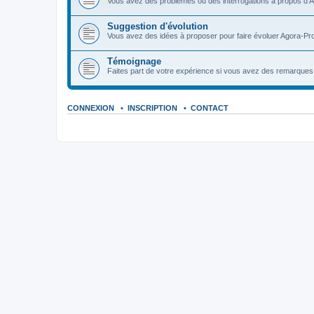
Vous avez des problèmes ou des interrogations à propos d'A
Suggestion d'évolution
Vous avez des idées à proposer pour faire évoluer Agora-Pro
Témoignage
Faites part de votre expérience si vous avez des remarques o
CONNEXION
•
INSCRIPTION
•
CONTACT