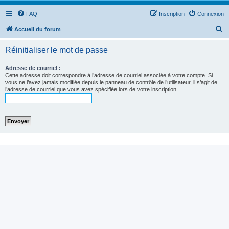
FAQ
Inscription
Connexion
R
Accueil du forum
e
Réinitialiser le mot de passe
c
h
Adresse de courriel :
Cette adresse doit correspondre à l’adresse de courriel associée à votre compte. Si
e
vous ne l’avez jamais modifiée depuis le panneau de contrôle de l’utilisateur, il s’agit de
l’adresse de courriel que vous avez spécifiée lors de votre inscription.
r
c
h
e
r