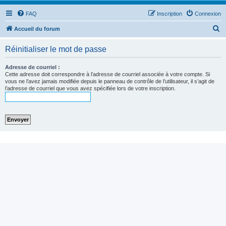
FAQ
Inscription
Connexion
R
Accueil du forum
e
Réinitialiser le mot de passe
c
h
Adresse de courriel :
Cette adresse doit correspondre à l’adresse de courriel associée à votre compte. Si
e
vous ne l’avez jamais modifiée depuis le panneau de contrôle de l’utilisateur, il s’agit de
l’adresse de courriel que vous avez spécifiée lors de votre inscription.
r
c
h
e
r