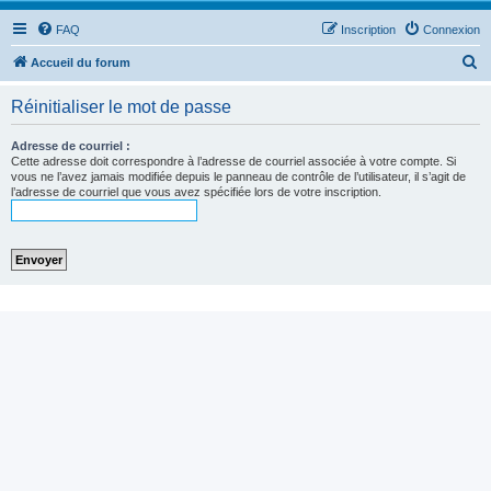
FAQ
Inscription
Connexion
R
Accueil du forum
e
Réinitialiser le mot de passe
c
h
Adresse de courriel :
Cette adresse doit correspondre à l’adresse de courriel associée à votre compte. Si
e
vous ne l’avez jamais modifiée depuis le panneau de contrôle de l’utilisateur, il s’agit de
l’adresse de courriel que vous avez spécifiée lors de votre inscription.
r
c
h
e
r