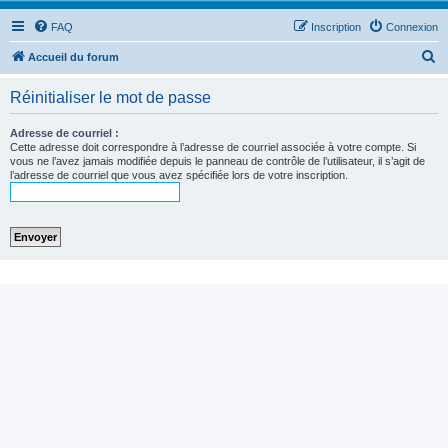
FAQ
Inscription
Connexion
R
Accueil du forum
e
Réinitialiser le mot de passe
c
h
Adresse de courriel :
Cette adresse doit correspondre à l’adresse de courriel associée à votre compte. Si
e
vous ne l’avez jamais modifiée depuis le panneau de contrôle de l’utilisateur, il s’agit de
l’adresse de courriel que vous avez spécifiée lors de votre inscription.
r
c
h
e
r