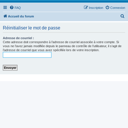
FAQ
Inscription
Connexion
R
Accueil du forum
e
Réinitialiser le mot de passe
c
h
Adresse de courriel :
Cette adresse doit correspondre à l’adresse de courriel associée à votre compte. Si
e
vous ne l’avez jamais modifiée depuis le panneau de contrôle de l’utilisateur, il s’agit de
l’adresse de courriel que vous avez spécifiée lors de votre inscription.
r
c
h
e
r