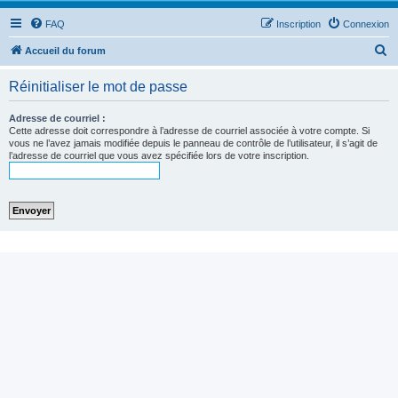
FAQ
Inscription
Connexion
R
Accueil du forum
e
Réinitialiser le mot de passe
c
h
Adresse de courriel :
Cette adresse doit correspondre à l’adresse de courriel associée à votre compte. Si
e
vous ne l’avez jamais modifiée depuis le panneau de contrôle de l’utilisateur, il s’agit de
l’adresse de courriel que vous avez spécifiée lors de votre inscription.
r
c
h
e
r