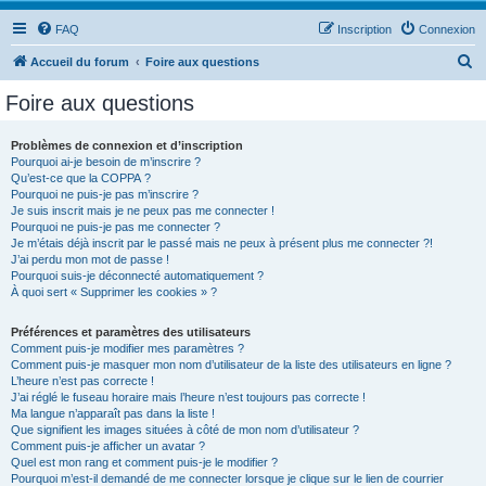
FAQ
Inscription
Connexion
R
Accueil du forum
Foire aux questions
e
Foire aux questions
c
h
Problèmes de connexion et d’inscription
Pourquoi ai-je besoin de m’inscrire ?
e
Qu’est-ce que la COPPA ?
r
Pourquoi ne puis-je pas m’inscrire ?
Je suis inscrit mais je ne peux pas me connecter !
c
Pourquoi ne puis-je pas me connecter ?
Je m’étais déjà inscrit par le passé mais ne peux à présent plus me connecter ?!
h
J’ai perdu mon mot de passe !
e
Pourquoi suis-je déconnecté automatiquement ?
À quoi sert « Supprimer les cookies » ?
r
Préférences et paramètres des utilisateurs
Comment puis-je modifier mes paramètres ?
Comment puis-je masquer mon nom d’utilisateur de la liste des utilisateurs en ligne ?
L’heure n’est pas correcte !
J’ai réglé le fuseau horaire mais l’heure n’est toujours pas correcte !
Ma langue n’apparaît pas dans la liste !
Que signifient les images situées à côté de mon nom d’utilisateur ?
Comment puis-je afficher un avatar ?
Quel est mon rang et comment puis-je le modifier ?
Pourquoi m’est-il demandé de me connecter lorsque je clique sur le lien de courrier