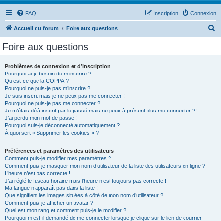
FAQ
Inscription
Connexion
R
Accueil du forum
Foire aux questions
e
Foire aux questions
c
h
Problèmes de connexion et d’inscription
Pourquoi ai-je besoin de m’inscrire ?
e
Qu’est-ce que la COPPA ?
r
Pourquoi ne puis-je pas m’inscrire ?
Je suis inscrit mais je ne peux pas me connecter !
c
Pourquoi ne puis-je pas me connecter ?
Je m’étais déjà inscrit par le passé mais ne peux à présent plus me connecter ?!
h
J’ai perdu mon mot de passe !
e
Pourquoi suis-je déconnecté automatiquement ?
À quoi sert « Supprimer les cookies » ?
r
Préférences et paramètres des utilisateurs
Comment puis-je modifier mes paramètres ?
Comment puis-je masquer mon nom d’utilisateur de la liste des utilisateurs en ligne ?
L’heure n’est pas correcte !
J’ai réglé le fuseau horaire mais l’heure n’est toujours pas correcte !
Ma langue n’apparaît pas dans la liste !
Que signifient les images situées à côté de mon nom d’utilisateur ?
Comment puis-je afficher un avatar ?
Quel est mon rang et comment puis-je le modifier ?
Pourquoi m’est-il demandé de me connecter lorsque je clique sur le lien de courrier