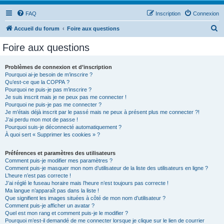
FAQ
Inscription
Connexion
R
Accueil du forum
Foire aux questions
e
Foire aux questions
c
h
Problèmes de connexion et d’inscription
Pourquoi ai-je besoin de m’inscrire ?
e
Qu’est-ce que la COPPA ?
r
Pourquoi ne puis-je pas m’inscrire ?
Je suis inscrit mais je ne peux pas me connecter !
c
Pourquoi ne puis-je pas me connecter ?
Je m’étais déjà inscrit par le passé mais ne peux à présent plus me connecter ?!
h
J’ai perdu mon mot de passe !
e
Pourquoi suis-je déconnecté automatiquement ?
À quoi sert « Supprimer les cookies » ?
r
Préférences et paramètres des utilisateurs
Comment puis-je modifier mes paramètres ?
Comment puis-je masquer mon nom d’utilisateur de la liste des utilisateurs en ligne ?
L’heure n’est pas correcte !
J’ai réglé le fuseau horaire mais l’heure n’est toujours pas correcte !
Ma langue n’apparaît pas dans la liste !
Que signifient les images situées à côté de mon nom d’utilisateur ?
Comment puis-je afficher un avatar ?
Quel est mon rang et comment puis-je le modifier ?
Pourquoi m’est-il demandé de me connecter lorsque je clique sur le lien de courrier