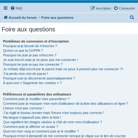
FAQ
Inscription
Connexion
R
Accueil du forum
Foire aux questions
e
Foire aux questions
c
h
Problèmes de connexion et d’inscription
Pourquoi ai-je besoin de m’inscrire ?
e
Qu’est-ce que la COPPA ?
r
Pourquoi ne puis-je pas m’inscrire ?
Je suis inscrit mais je ne peux pas me connecter !
c
Pourquoi ne puis-je pas me connecter ?
Je m’étais déjà inscrit par le passé mais ne peux à présent plus me connecter ?!
h
J’ai perdu mon mot de passe !
e
Pourquoi suis-je déconnecté automatiquement ?
À quoi sert « Supprimer les cookies » ?
r
Préférences et paramètres des utilisateurs
Comment puis-je modifier mes paramètres ?
Comment puis-je masquer mon nom d’utilisateur de la liste des utilisateurs en ligne ?
L’heure n’est pas correcte !
J’ai réglé le fuseau horaire mais l’heure n’est toujours pas correcte !
Ma langue n’apparaît pas dans la liste !
Que signifient les images situées à côté de mon nom d’utilisateur ?
Comment puis-je afficher un avatar ?
Quel est mon rang et comment puis-je le modifier ?
Pourquoi m’est-il demandé de me connecter lorsque je clique sur le lien de courrier