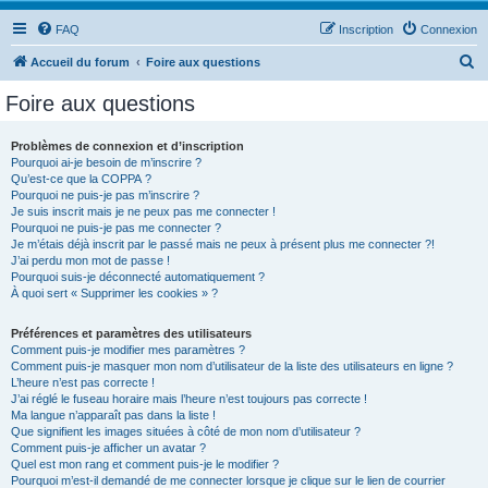
FAQ
Inscription
Connexion
R
Accueil du forum
Foire aux questions
e
Foire aux questions
c
h
Problèmes de connexion et d’inscription
Pourquoi ai-je besoin de m’inscrire ?
e
Qu’est-ce que la COPPA ?
r
Pourquoi ne puis-je pas m’inscrire ?
Je suis inscrit mais je ne peux pas me connecter !
c
Pourquoi ne puis-je pas me connecter ?
Je m’étais déjà inscrit par le passé mais ne peux à présent plus me connecter ?!
h
J’ai perdu mon mot de passe !
e
Pourquoi suis-je déconnecté automatiquement ?
À quoi sert « Supprimer les cookies » ?
r
Préférences et paramètres des utilisateurs
Comment puis-je modifier mes paramètres ?
Comment puis-je masquer mon nom d’utilisateur de la liste des utilisateurs en ligne ?
L’heure n’est pas correcte !
J’ai réglé le fuseau horaire mais l’heure n’est toujours pas correcte !
Ma langue n’apparaît pas dans la liste !
Que signifient les images situées à côté de mon nom d’utilisateur ?
Comment puis-je afficher un avatar ?
Quel est mon rang et comment puis-je le modifier ?
Pourquoi m’est-il demandé de me connecter lorsque je clique sur le lien de courrier