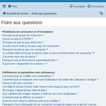
FAQ
Inscription
Connexion
R
Accueil du forum
Foire aux questions
e
Foire aux questions
c
h
Problèmes de connexion et d’inscription
Pourquoi ai-je besoin de m’inscrire ?
e
Qu’est-ce que la COPPA ?
r
Pourquoi ne puis-je pas m’inscrire ?
Je suis inscrit mais je ne peux pas me connecter !
c
Pourquoi ne puis-je pas me connecter ?
Je m’étais déjà inscrit par le passé mais ne peux à présent plus me connecter ?!
h
J’ai perdu mon mot de passe !
e
Pourquoi suis-je déconnecté automatiquement ?
À quoi sert « Supprimer les cookies » ?
r
Préférences et paramètres des utilisateurs
Comment puis-je modifier mes paramètres ?
Comment puis-je masquer mon nom d’utilisateur de la liste des utilisateurs en ligne ?
L’heure n’est pas correcte !
J’ai réglé le fuseau horaire mais l’heure n’est toujours pas correcte !
Ma langue n’apparaît pas dans la liste !
Que signifient les images situées à côté de mon nom d’utilisateur ?
Comment puis-je afficher un avatar ?
Quel est mon rang et comment puis-je le modifier ?
Pourquoi m’est-il demandé de me connecter lorsque je clique sur le lien de courrier