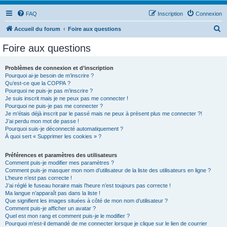
FAQ
Inscription
Connexion
R
Accueil du forum
Foire aux questions
e
Foire aux questions
c
h
Problèmes de connexion et d’inscription
Pourquoi ai-je besoin de m’inscrire ?
e
Qu’est-ce que la COPPA ?
r
Pourquoi ne puis-je pas m’inscrire ?
Je suis inscrit mais je ne peux pas me connecter !
c
Pourquoi ne puis-je pas me connecter ?
Je m’étais déjà inscrit par le passé mais ne peux à présent plus me connecter ?!
h
J’ai perdu mon mot de passe !
e
Pourquoi suis-je déconnecté automatiquement ?
À quoi sert « Supprimer les cookies » ?
r
Préférences et paramètres des utilisateurs
Comment puis-je modifier mes paramètres ?
Comment puis-je masquer mon nom d’utilisateur de la liste des utilisateurs en ligne ?
L’heure n’est pas correcte !
J’ai réglé le fuseau horaire mais l’heure n’est toujours pas correcte !
Ma langue n’apparaît pas dans la liste !
Que signifient les images situées à côté de mon nom d’utilisateur ?
Comment puis-je afficher un avatar ?
Quel est mon rang et comment puis-je le modifier ?
Pourquoi m’est-il demandé de me connecter lorsque je clique sur le lien de courrier