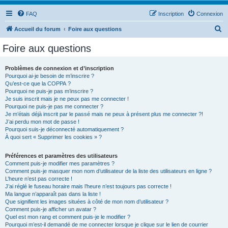
FAQ
Inscription
Connexion
R
Accueil du forum
Foire aux questions
e
Foire aux questions
c
h
Problèmes de connexion et d’inscription
Pourquoi ai-je besoin de m’inscrire ?
e
Qu’est-ce que la COPPA ?
r
Pourquoi ne puis-je pas m’inscrire ?
Je suis inscrit mais je ne peux pas me connecter !
c
Pourquoi ne puis-je pas me connecter ?
Je m’étais déjà inscrit par le passé mais ne peux à présent plus me connecter ?!
h
J’ai perdu mon mot de passe !
e
Pourquoi suis-je déconnecté automatiquement ?
À quoi sert « Supprimer les cookies » ?
r
Préférences et paramètres des utilisateurs
Comment puis-je modifier mes paramètres ?
Comment puis-je masquer mon nom d’utilisateur de la liste des utilisateurs en ligne ?
L’heure n’est pas correcte !
J’ai réglé le fuseau horaire mais l’heure n’est toujours pas correcte !
Ma langue n’apparaît pas dans la liste !
Que signifient les images situées à côté de mon nom d’utilisateur ?
Comment puis-je afficher un avatar ?
Quel est mon rang et comment puis-je le modifier ?
Pourquoi m’est-il demandé de me connecter lorsque je clique sur le lien de courrier