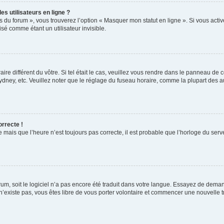
s utilisateurs en ligne ?
s du forum », vous trouverez l’option « Masquer mon statut en ligne ». Si vous activ
é comme étant un utilisateur invisible.
aire différent du vôtre. Si tel était le cas, veuillez vous rendre dans le panneau de co
ey, etc. Veuillez noter que le réglage du fuseau horaire, comme la plupart des autr
orrecte !
 mais que l’heure n’est toujours pas correcte, il est probable que l’horloge du serve
orum, soit le logiciel n’a pas encore été traduit dans votre langue. Essayez de deman
 n’existe pas, vous êtes libre de vous porter volontaire et commencer une nouvelle t