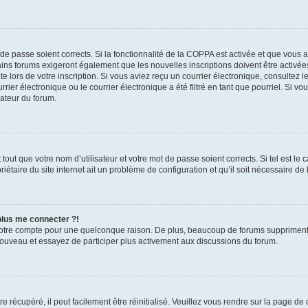
t de passe soient corrects. Si la fonctionnalité de la COPPA est activée et que vous 
ains forums exigeront également que les nouvelles inscriptions doivent être activée
te lors de votre inscription. Si vous aviez reçu un courrier électronique, consultez l
r électronique ou le courrier électronique a été filtré en tant que pourriel. Si vo
rateur du forum.
out que votre nom d’utilisateur et votre mot de passe soient corrects. Si tel est le
iétaire du site internet ait un problème de configuration et qu’il soit nécessaire de l
 plus me connecter ?!
votre compte pour une quelconque raison. De plus, beaucoup de forums suppriment pér
 nouveau et essayez de participer plus activement aux discussions du forum.
 récupéré, il peut facilement être réinitialisé. Veuillez vous rendre sur la page de