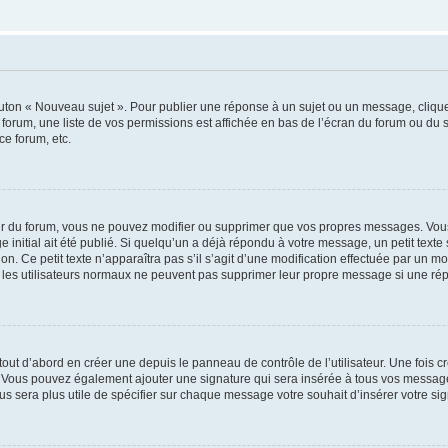
outon « Nouveau sujet ». Pour publier une réponse à un sujet ou un message, cliqu
 forum, une liste de vos permissions est affichée en bas de l’écran du forum ou du
ce forum, etc.
r du forum, vous ne pouvez modifier ou supprimer que vos propres messages. Vou
 initial ait été publié. Si quelqu’un a déjà répondu à votre message, un petit text
ion. Ce petit texte n’apparaîtra pas s’il s’agit d’une modification effectuée par un 
ue les utilisateurs normaux ne peuvent pas supprimer leur propre message si une ré
ut d’abord en créer une depuis le panneau de contrôle de l’utilisateur. Une fois c
ure. Vous pouvez également ajouter une signature qui sera insérée à tous vos mess
 vous sera plus utile de spécifier sur chaque message votre souhait d’insérer votre si