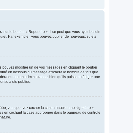
ez sur le bouton « Répondre ». Il se peut que vous ayez besoin
 sujet. Par exemple : vous pouvez publier de nouveaux sujets
s pouvez modifier un de vos messages en cliquant le bouton
e situé en dessous du message affichera le nombre de fois que
modérateur ou un administrateur, bien qu’ils puissent rédiger une
ponse a été publiée.
réée, vous pouvez cocher la case « Insérer une signature »
ages en cochant la case appropriée dans le panneau de contrôle
gnature.