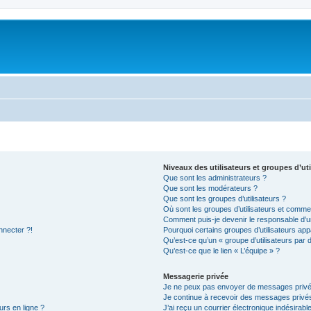
Niveaux des utilisateurs et groupes d’uti
Que sont les administrateurs ?
Que sont les modérateurs ?
Que sont les groupes d’utilisateurs ?
Où sont les groupes d’utilisateurs et commen
Comment puis-je devenir le responsable d’un
nnecter ?!
Pourquoi certains groupes d’utilisateurs app
Qu’est-ce qu’un « groupe d’utilisateurs par 
Qu’est-ce que le lien « L’équipe » ?
Messagerie privée
Je ne peux pas envoyer de messages privé
Je continue à recevoir des messages privés 
urs en ligne ?
J’ai reçu un courrier électronique indésirabl