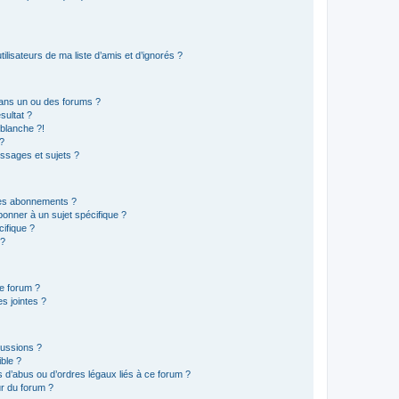
lisateurs de ma liste d’amis et d’ignorés ?
ans un ou des forums ?
sultat ?
blanche ?!
?
ssages et sujets ?
t les abonnements ?
onner à un sujet spécifique ?
ifique ?
 ?
ce forum ?
s jointes ?
cussions ?
ible ?
 d’abus ou d’ordres légaux liés à ce forum ?
r du forum ?