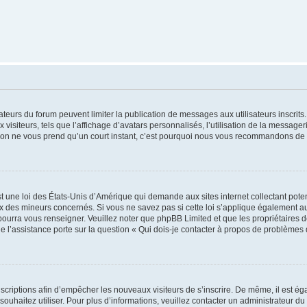
trateurs du forum peuvent limiter la publication de messages aux utilisateurs inscri
visiteurs, tels que l’affichage d’avatars personnalisés, l’utilisation de la messager
ription ne vous prend qu’un court instant, c’est pourquoi nous vous recommandons de l
t une loi des États-Unis d’Amérique qui demande aux sites internet collectant pot
 des mineurs concernés. Si vous ne savez pas si cette loi s’applique également au
 pourra vous renseigner. Veuillez noter que phpBB Limited et que les propriétaires
ue l’assistance porte sur la question « Qui dois-je contacter à propos de problèmes 
inscriptions afin d’empêcher les nouveaux visiteurs de s’inscrire. De même, il est é
s souhaitez utiliser. Pour plus d’informations, veuillez contacter un administrateur du