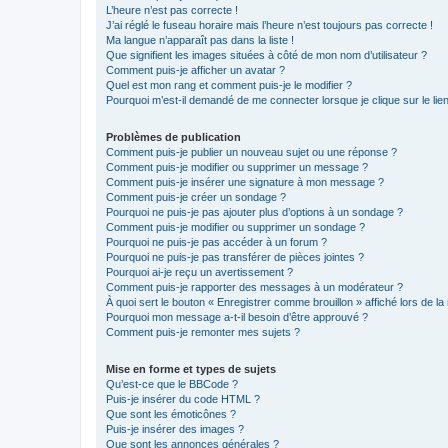
L’heure n’est pas correcte !
J’ai réglé le fuseau horaire mais l’heure n’est toujours pas correcte !
Ma langue n’apparaît pas dans la liste !
Que signifient les images situées à côté de mon nom d’utilisateur ?
Comment puis-je afficher un avatar ?
Quel est mon rang et comment puis-je le modifier ?
Pourquoi m’est-il demandé de me connecter lorsque je clique sur le lien 
Problèmes de publication
Comment puis-je publier un nouveau sujet ou une réponse ?
Comment puis-je modifier ou supprimer un message ?
Comment puis-je insérer une signature à mon message ?
Comment puis-je créer un sondage ?
Pourquoi ne puis-je pas ajouter plus d’options à un sondage ?
Comment puis-je modifier ou supprimer un sondage ?
Pourquoi ne puis-je pas accéder à un forum ?
Pourquoi ne puis-je pas transférer de pièces jointes ?
Pourquoi ai-je reçu un avertissement ?
Comment puis-je rapporter des messages à un modérateur ?
À quoi sert le bouton « Enregistrer comme brouillon » affiché lors de la 
Pourquoi mon message a-t-il besoin d’être approuvé ?
Comment puis-je remonter mes sujets ?
Mise en forme et types de sujets
Qu’est-ce que le BBCode ?
Puis-je insérer du code HTML ?
Que sont les émoticônes ?
Puis-je insérer des images ?
Que sont les annonces générales ?