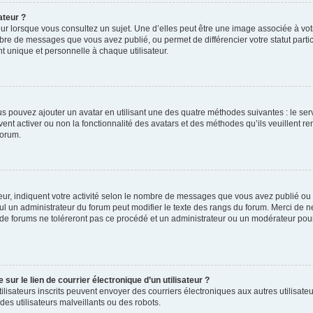
ateur ?
ur lorsque vous consultez un sujet. Une d’elles peut être une image associée à vo
mbre de messages que vous avez publié, ou permet de différencier votre statut parti
 unique et personnelle à chaque utilisateur.
ous pouvez ajouter un avatar en utilisant une des quatre méthodes suivantes : le serv
ent activer ou non la fonctionnalité des avatars et des méthodes qu’ils veuillent ren
forum.
ur, indiquent votre activité selon le nombre de messages que vous avez publié ou id
eul un administrateur du forum peut modifier le texte des rangs du forum. Merci de 
de forums ne toléreront pas ce procédé et un administrateur ou un modérateur pou
ur le lien de courrier électronique d’un utilisateur ?
s utilisateurs inscrits peuvent envoyer des courriers électroniques aux autres utili
es utilisateurs malveillants ou des robots.