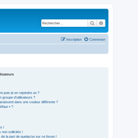
Rechercher
Recherche avancé
Inscription
Connexion
lisateurs
t puis-je en rejoindre un ?
 groupe d’utilisateurs ?
araissent dans une couleur différente ?
défaut » ?
s !
non sollicités !
e de la part de quelqu’un sur ce forum !