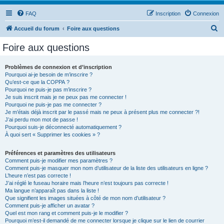
FAQ
Inscription
Connexion
R
Accueil du forum
Foire aux questions
e
Foire aux questions
c
h
Problèmes de connexion et d’inscription
Pourquoi ai-je besoin de m’inscrire ?
e
Qu’est-ce que la COPPA ?
r
Pourquoi ne puis-je pas m’inscrire ?
Je suis inscrit mais je ne peux pas me connecter !
c
Pourquoi ne puis-je pas me connecter ?
Je m’étais déjà inscrit par le passé mais ne peux à présent plus me connecter ?!
h
J’ai perdu mon mot de passe !
e
Pourquoi suis-je déconnecté automatiquement ?
À quoi sert « Supprimer les cookies » ?
r
Préférences et paramètres des utilisateurs
Comment puis-je modifier mes paramètres ?
Comment puis-je masquer mon nom d’utilisateur de la liste des utilisateurs en ligne ?
L’heure n’est pas correcte !
J’ai réglé le fuseau horaire mais l’heure n’est toujours pas correcte !
Ma langue n’apparaît pas dans la liste !
Que signifient les images situées à côté de mon nom d’utilisateur ?
Comment puis-je afficher un avatar ?
Quel est mon rang et comment puis-je le modifier ?
Pourquoi m’est-il demandé de me connecter lorsque je clique sur le lien de courrier