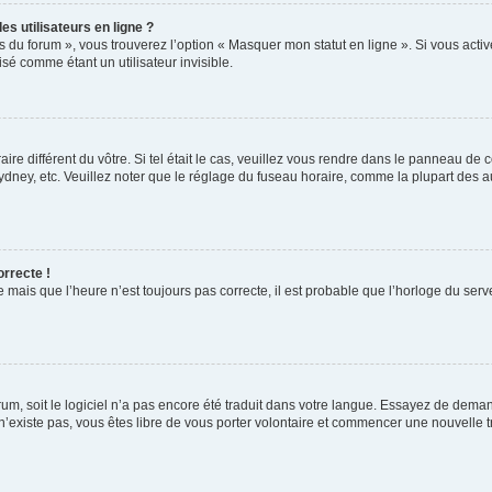
s utilisateurs en ligne ?
s du forum », vous trouverez l’option « Masquer mon statut en ligne ». Si vous activ
é comme étant un utilisateur invisible.
aire différent du vôtre. Si tel était le cas, veuillez vous rendre dans le panneau de co
ey, etc. Veuillez noter que le réglage du fuseau horaire, comme la plupart des autr
orrecte !
 mais que l’heure n’est toujours pas correcte, il est probable que l’horloge du serve
orum, soit le logiciel n’a pas encore été traduit dans votre langue. Essayez de deman
 n’existe pas, vous êtes libre de vous porter volontaire et commencer une nouvelle t