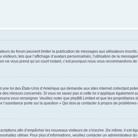
trateurs du forum peuvent limiter la publication de messages aux utilisateurs inscri
visiteurs, tels que l’affichage d’avatars personnalisés, l’utilisation de la messager
ription ne vous prend qu’un court instant, c’est pourquoi nous vous recommandons de l
t une loi des États-Unis d’Amérique qui demande aux sites internet collectant pot
 des mineurs concernés. Si vous ne savez pas si cette loi s’applique également au
 pourra vous renseigner. Veuillez noter que phpBB Limited et que les propriétaires
ue l’assistance porte sur la question « Qui dois-je contacter à propos de problèmes 
inscriptions afin d’empêcher les nouveaux visiteurs de s’inscrire. De même, il est é
s souhaitez utiliser. Pour plus d’informations, veuillez contacter un administrateur du