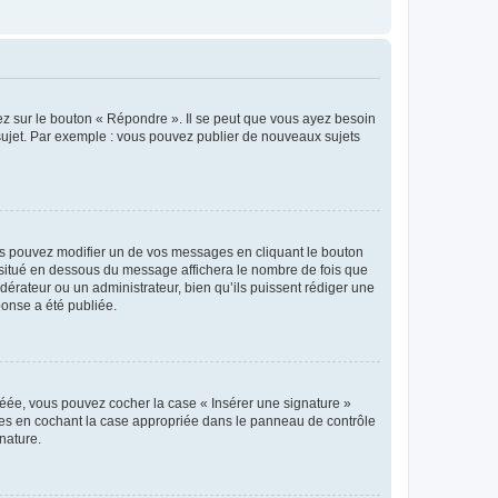
ez sur le bouton « Répondre ». Il se peut que vous ayez besoin
 sujet. Par exemple : vous pouvez publier de nouveaux sujets
s pouvez modifier un de vos messages en cliquant le bouton
e situé en dessous du message affichera le nombre de fois que
modérateur ou un administrateur, bien qu’ils puissent rédiger une
ponse a été publiée.
réée, vous pouvez cocher la case « Insérer une signature »
ages en cochant la case appropriée dans le panneau de contrôle
gnature.