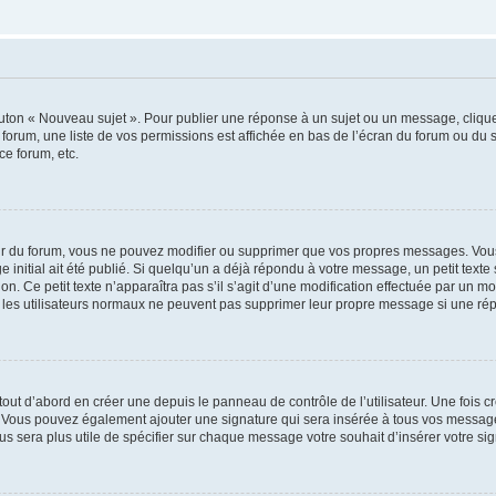
outon « Nouveau sujet ». Pour publier une réponse à un sujet ou un message, cliqu
 forum, une liste de vos permissions est affichée en bas de l’écran du forum ou du
ce forum, etc.
r du forum, vous ne pouvez modifier ou supprimer que vos propres messages. Vou
 initial ait été publié. Si quelqu’un a déjà répondu à votre message, un petit text
ion. Ce petit texte n’apparaîtra pas s’il s’agit d’une modification effectuée par un 
ue les utilisateurs normaux ne peuvent pas supprimer leur propre message si une ré
ut d’abord en créer une depuis le panneau de contrôle de l’utilisateur. Une fois c
ure. Vous pouvez également ajouter une signature qui sera insérée à tous vos mess
 vous sera plus utile de spécifier sur chaque message votre souhait d’insérer votre si