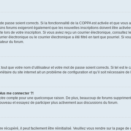
t de passe soient corrects. Si la fonctionnalité de la COPPA est activée et que vous 
ains forums exigeront également que les nouvelles inscriptions doivent être activée
te lors de votre inscription. Si vous aviez reçu un courrier électronique, consultez l
r électronique ou le courrier électronique a été filtré en tant que pourriel. Si vo
rateur du forum.
out que votre nom d’utilisateur et votre mot de passe soient corrects. Si tel est le
iétaire du site internet ait un problème de configuration et qu’il soit nécessaire de l
 plus me connecter ?!
votre compte pour une quelconque raison. De plus, beaucoup de forums suppriment pér
 nouveau et essayez de participer plus activement aux discussions du forum.
 récupéré, il peut facilement être réinitialisé. Veuillez vous rendre sur la page de