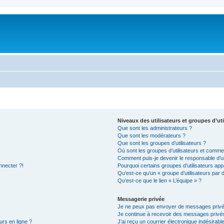
Niveaux des utilisateurs et groupes d’uti
Que sont les administrateurs ?
Que sont les modérateurs ?
Que sont les groupes d’utilisateurs ?
Où sont les groupes d’utilisateurs et commen
Comment puis-je devenir le responsable d’un
nnecter ?!
Pourquoi certains groupes d’utilisateurs app
Qu’est-ce qu’un « groupe d’utilisateurs par 
Qu’est-ce que le lien « L’équipe » ?
Messagerie privée
Je ne peux pas envoyer de messages privé
Je continue à recevoir des messages privés 
urs en ligne ?
J’ai reçu un courrier électronique indésirabl