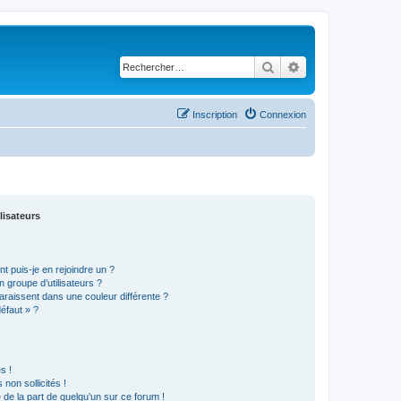
Rechercher
Recherche avancé
Inscription
Connexion
lisateurs
t puis-je en rejoindre un ?
 groupe d’utilisateurs ?
araissent dans une couleur différente ?
défaut » ?
s !
non sollicités !
e de la part de quelqu’un sur ce forum !