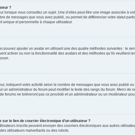
ateur ?
ur lorsque vous consultez un sujet. Une d’elles peut être une image associée à vo
mbre de messages que vous avez publié, ou permet de différencier votre statut parti
 unique et personnelle à chaque utilisateur.
ous pouvez ajouter un avatar en utilisant une des quatre méthodes suivantes : le serv
ent activer ou non la fonctionnalité des avatars et des méthodes qu’ils veuillent ren
forum.
ur, indiquent votre activité selon le nombre de messages que vous avez publié ou id
eul un administrateur du forum peut modifier le texte des rangs du forum. Merci de 
de forums ne toléreront pas ce procédé et un administrateur ou un modérateur pou
ur le lien de courrier électronique d’un utilisateur ?
s utilisateurs inscrits peuvent envoyer des courriers électroniques aux autres utili
es utilisateurs malveillants ou des robots.