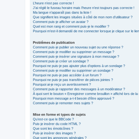
L’heure n’est pas correcte !
J’ai réglé le fuseau horaire mais l’heure n’est toujours pas correcte !
Ma langue n’apparaît pas dans la liste !
Que signifient les images situées à côté de mon nom d’utilisateur ?
Comment puis-je afficher un avatar ?
Quel est mon rang et comment puis-je le modifier ?
Pourquoi m’est-il demandé de me connecter lorsque je clique sur le lien 
Problèmes de publication
Comment puis-je publier un nouveau sujet ou une réponse ?
Comment puis-je modifier ou supprimer un message ?
Comment puis-je insérer une signature à mon message ?
Comment puis-je créer un sondage ?
Pourquoi ne puis-je pas ajouter plus d’options à un sondage ?
Comment puis-je modifier ou supprimer un sondage ?
Pourquoi ne puis-je pas accéder à un forum ?
Pourquoi ne puis-je pas transférer de pièces jointes ?
Pourquoi ai-je reçu un avertissement ?
Comment puis-je rapporter des messages à un modérateur ?
À quoi sert le bouton « Enregistrer comme brouillon » affiché lors de la 
Pourquoi mon message a-t-il besoin d’être approuvé ?
Comment puis-je remonter mes sujets ?
Mise en forme et types de sujets
Qu’est-ce que le BBCode ?
Puis-je insérer du code HTML ?
Que sont les émoticônes ?
Puis-je insérer des images ?
Que sont les annonces générales ?