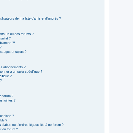
lisateurs de ma liste d’amis et d’ignorés ?
ans un ou des forums ?
sultat ?
blanche ?!
?
ssages et sujets ?
t les abonnements ?
onner à un sujet spécifique ?
ifique ?
 ?
ce forum ?
s jointes ?
cussions ?
ible ?
 d’abus ou d’ordres légaux liés à ce forum ?
r du forum ?